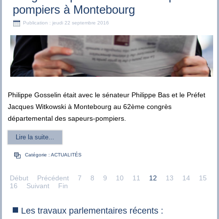
pompiers à Montebourg
Publication : jeudi 22 septembre 2016
Philippe Gosselin était avec le sénateur Philippe Bas et le Préfet
Jacques Witkowski à Montebourg au 62ème congrès
départemental des sapeurs-pompiers.
Lire la suite...
Catégorie :
ACTUALITÉS
Début
Précédent
7
8
9
10
11
12
13
14
15
16
Suivant
Fin
Les travaux parlementaires récents :