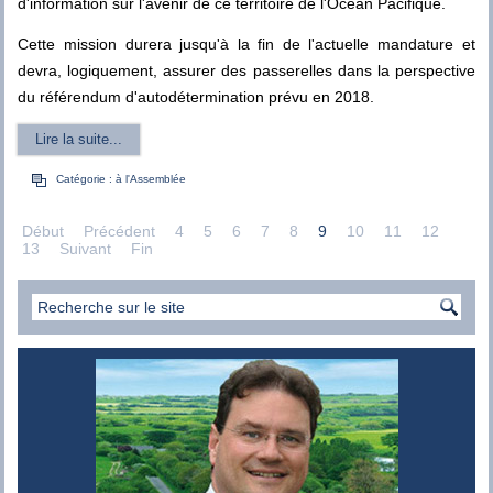
d'information sur l'avenir de ce territoire de l'Océan Pacifique.
Cette mission durera jusqu'à la fin de l'actuelle mandature et
devra, logiquement, assurer des passerelles dans la perspective
du référendum d'autodétermination prévu en 2018.
Lire la suite...
Catégorie :
à l'Assemblée
Début
Précédent
4
5
6
7
8
9
10
11
12
13
Suivant
Fin