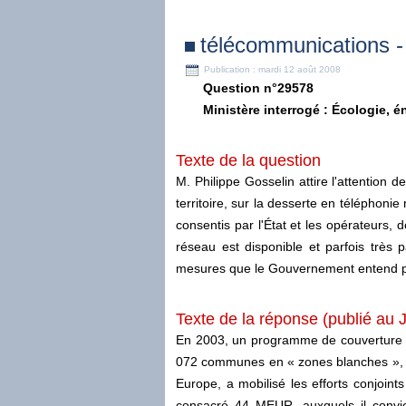
télécommunications - 
Publication : mardi 12 août 2008
Question n°29578
Ministère interrogé : Écologie, 
Texte de la question
M. Philippe Gosselin attire l'attention 
territoire, sur la desserte en téléphon
consentis par l'État et les opérateurs,
réseau est disponible et parfois très p
mesures que le Gouvernement entend pre
Texte de la réponse (publié au 
En 2003, un programme de couverture du 
072 communes en « zones blanches », c
Europe, a mobilisé les efforts conjoints 
consacré 44 MEUR, auxquels il convi