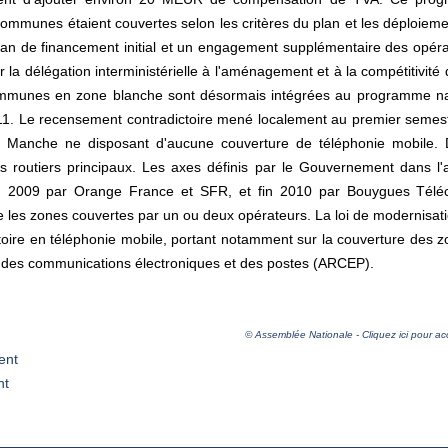
munes étaient couvertes selon les critères du plan et les déploiemen
plan de financement initial et un engagement supplémentaire des opér
 délégation interministérielle à l'aménagement et à la compétitivité 
communes en zone blanche sont désormais intégrées au programme n
 2011. Le recensement contradictoire mené localement au premier semes
Manche ne disposant d'aucune couverture de téléphonie mobile. De
s routiers principaux. Les axes définis par le Gouvernement dans l'
in 2009 par Orange France et SFR, et fin 2010 par Bouygues Télé
re les zones couvertes par un ou deux opérateurs. La loi de modernisat
itoire en téléphonie mobile, portant notamment sur la couverture des zo
ion des communications électroniques et des postes (ARCEP).
© Assemblée Nationale - Cliquez ici pour ac
ent
nt