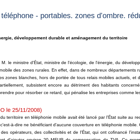
téléphone - portables. zones d'ombre. réd
énergie, développement durable et aménagement du territoire
de M. le ministre d'État, ministre de l'écologie, de l'énergie, du dév
ie mobile des zones rurales. En effet, dans de nombreux départements r
 des zones blanches, hors de portée de tous relais mobiles actuels, e
artiellement, subsistent encore au détriment des habitants concernés
ndre pour résorber ce retard, qui pénalise les entreprises comme les
JO le 25/11/2008)
territoire en téléphonie mobile avait été lancé par l'État suite au rec
'est-à-dire ne bénéficiant d'aucune couverture en téléphonie mobile.
des opérateurs, des collectivités et de l'État, qui ont cofinancé l'inst
ent d'ajouter environ 20 MEUR de compensation de TVA. Ce progra