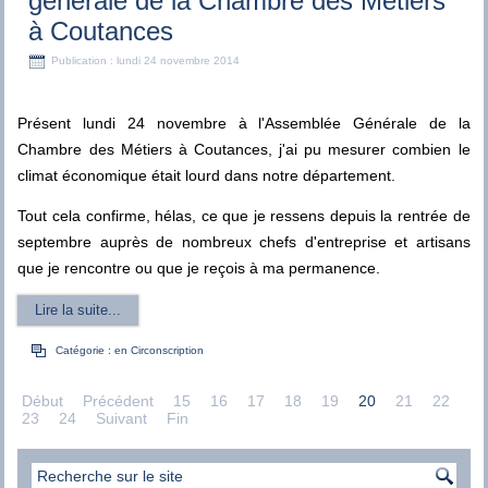
générale de la Chambre des Métiers
à Coutances
Publication : lundi 24 novembre 2014
Présent lundi 24 novembre à l'Assemblée Générale de la
Chambre des Métiers à Coutances, j'ai pu mesurer combien le
climat économique était lourd dans notre département.
Tout cela confirme, hélas, ce que je ressens depuis la rentrée de
septembre auprès de nombreux chefs d'entreprise et artisans
que je rencontre ou que je reçois à ma permanence.
Lire la suite...
Catégorie :
en Circonscription
Début
Précédent
15
16
17
18
19
20
21
22
23
24
Suivant
Fin