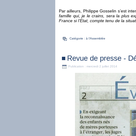
Par ailleurs, Philippe Gosselin s’est in
famille qui, je le crains, sera la plus 
France si l’Etat, compte tenu de la situa
Catégorie :
à l'Assemblée
Revue de presse - Déc
Publication : mercredi 2 juillet 2014