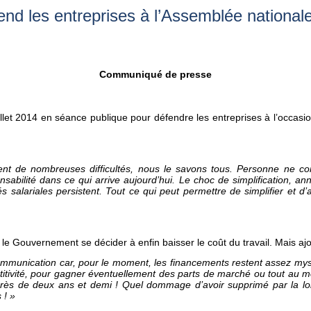
end les entreprises à l’Assemblée national
Communiqué de presse
illet 2014 en séance publique pour défendre les entreprises à l’occasion 
trent de nombreuses difficultés, nous le savons tous. Personne ne c
abilité dans ce qui arrive aujourd’hui. Le choc de simplification, an
s salariales persistent. Tout ce qui peut permettre de simplifier et d
r le Gouvernement se décider à enfin baisser le coût du travail. Mais ajo
communication car, pour le moment, les financements restent assez mysté
itivité, pour gagner éventuellement des parts de marché ou tout au mo
ès de deux ans et demi ! Quel dommage d’avoir supprimé par la loi
 ! »