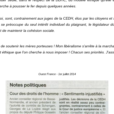
cider seule, dans le respect de la DDHC, du modèle éthique qu’elle e
herche à pousser le fer depuis quelques années.
loi, sont, contrairement aux juges de la CEDH, élus par les citoyens et bé
e préoccupe du seul intérêt individuel du plaignant, le législateur doit
t de maintenir la cohésion sociale.
 de soutenir les mères porteuses ! Mon libéralisme s'arrête à la marcha
t éthique que l'on cherche à nous imposer ! Chacun ses priorités. J'as
Ouest France - 1er juillet 2014