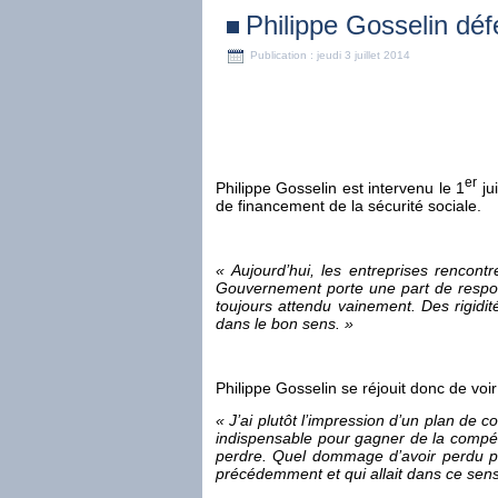
Philippe Gosselin déf
Publication : jeudi 3 juillet 2014
er
Philippe Gosselin est intervenu le 1
ju
de financement de la sécurité sociale.
« Aujourd’hui, les entreprises rencon
Gouvernement porte une part de respons
toujours attendu vainement. Des rigidité
dans le bon sens. »
Philippe Gosselin se réjouit donc de voi
« J’ai plutôt l’impression d’un plan de 
indispensable pour gagner de la compét
perdre. Quel dommage d’avoir perdu pr
précédemment et qui allait dans ce sens